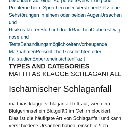
besonders auf einer Körperseite
Verwirrung oder
Probleme beim Sprechen oder Verstehen
Plötzliche
Sehstörungen in einem oder beiden Augen
Ursachen
und
Risikofaktoren
Bluthochdruck
Rauchen
Diabetes
Diag
nose und
Tests
Behandlungsmöglichkeiten
Vorbeugende
Maßnahmen
Persönliche Geschichten oder
Fallstudien
Experteneinsichten
Fazit
TYPES AND CATEGORIES
MATTHIAS KLAGGE SCHLAGANFALL
Ischämischer Schlaganfall
matthias klagge schlaganfall tritt auf, wenn ein
Blutgerinnsel ein Blutgefäß im Gehirn blockiert.
Dies ist die häufigste Art von Schlaganfall und kann
verschiedene Ursachen haben, einschließlich